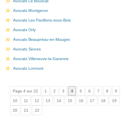
Avocats Le Bouscat
Avocats Montgeron
Avocats Les Pavillons-sous-Bois
Avocats Orly
Avocats Beaupréau-en-Mauges
Avocats Sèvres
Avocats Villeneuve-la-Garenne
Avocats Lormont
Page 4 sur 22
1
2
3
4
5
6
7
8
9
10
11
12
13
14
15
16
17
18
19
20
21
22