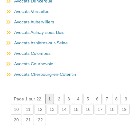
Avocats Dunkerque
Avocats Versailles
Avocats Aubervilliers
Avocats Aulnay-sous-Bois
Avocats Asnières-sur-Seine
Avocats Colombes
Avocats Courbevoie
Avocats Cherbourg-en-Cotentin
Page 1 sur 22
1
2
3
4
5
6
7
8
9
10
11
12
13
14
15
16
17
18
19
20
21
22