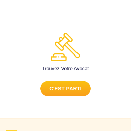
dégrade. Auriez vous des conseils pour que je puisse
savoir ce que je dois faire afin d'y voir enfin le bout. Merci.
Cordialement. Immobilier à Bussy-Saint-Georges (77600).
Trouvez Votre Avocat
C'EST PARTI