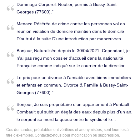
Dommage Corporel. Routier, permis à Bussy-Saint-
Georges (77600).
Menace Réitérée de crime contre les personnes vol en
réunion violation de domicile maintien dans le domicile
D’autrui à la suite D’une introduction par manœuvres
menace voies de fait ou contrainte vol par effraction dans
Bonjour, Naturalisée depuis le 30/04/2021, Cependant, je
un local d’habitation ou un lieu D’entrepôt. Pénal à Bussy-
n'ai pas reçu mon dossier d'accueil dans la nationalité
Saint-Georges (77600).
Française comme indiqué sur le courrier de la direction
générale des étrangers en France. Merci par avance pour
Le prix pour un divorce à l'amiable avec biens immobiliers
votre réponse, Famille, successions à Bussy-Saint-
et enfants en commun. Divorce & Famille à Bussy-Saint-
Georges (77600).
Georges (77600).
Bonjour, Je suis propriétaire d'un appartement à Pontault-
Combault qui subit un dégât des eaux depuis plus d'un an,
le serpent se mord la queue entre le syndic et le
propriétaire de l'appartement du dessus et rien n'est fait
Ces demandes, préalablement vérifiées et anonymisées, sont fournies à
pour réparer la fuite pendant que mon appartement se
titre d'exemples.
Contactez-nous
pour modification ou suppression.