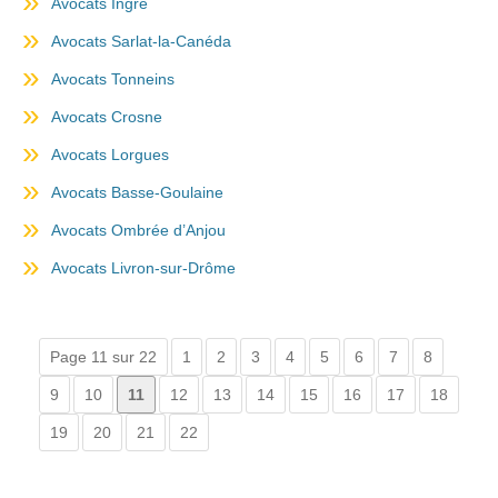
Avocats Ingré
Avocats Sarlat-la-Canéda
Avocats Tonneins
Avocats Crosne
Avocats Lorgues
Avocats Basse-Goulaine
Avocats Ombrée d’Anjou
Avocats Livron-sur-Drôme
Page 11 sur 22
1
2
3
4
5
6
7
8
9
10
11
12
13
14
15
16
17
18
19
20
21
22