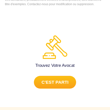
avocat afin de savoir se que je dois faire merci. Avocat
titre d'exemples.
Contactez-nous
pour modification ou suppression.
généraliste à Bois-Colombes (92270).
Trouvez Votre Avocat
C'EST PARTI