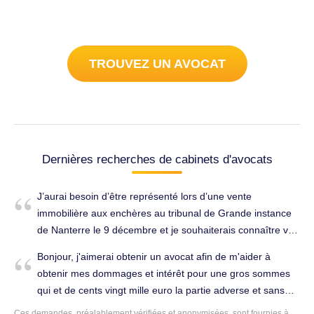
TROUVEZ UN AVOCAT
Dernières recherches de cabinets d'avocats
J’aurai besoin d’être représenté lors d’une vente
immobilière aux enchères au tribunal de Grande instance
de Nanterre le 9 décembre et je souhaiterais connaître vos
tarif et vos disponibilités bien sûr . Cordialement. Avocat
Bonjour, j'aimerai obtenir un avocat afin de m'aider à
généraliste à Bois-Colombes (92270).
obtenir mes dommages et intérêt pour une gros sommes
qui et de cents vingt mille euro la partie adverse et sans
ressource et insolvable. Pouvez vous m'adresser un
Ces demandes, préalablement vérifiées et anonymisées, sont fournies à