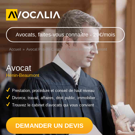
Avocats, faites-vous connaître - 29€/mois
Accueil
Avocat Pas-de-Calais
Avocat Hénin-Beaumont
Avocat
Hénin-Beaumont
Prestation, procédure et conseil de haut niveau
Divorce, travail, affaires, droit public, immobilier...
Trouvez le cabinet d'avocats qui vous convient
DEMANDER UN DEVIS