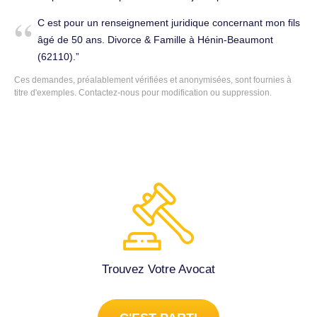
et moi étant relogé il y à 1 an à 5min de mes harceleur et
C est pour un renseignement juridique concernant mon fils
squatteurs seule contre tous enfermé dans mon
âgé de 50 ans. Divorce & Famille à Hénin-Beaumont
appartement sans rien car je dois attendre qu’ils partent
(62110).
pour récupérer mes affaires !!! J’ai l’impression que même
Ces demandes, préalablement vérifiées et anonymisées, sont fournies à
une photo je ne pourrais récupérer et tous mes papiers
titre d'exemples.
Contactez-nous
pour modification ou suppression.
ainsi que mes bijoux et souvenirs irremplaçables etc… S’il
vous plaît j’ai besoin d’aide pour que l’on puisse savoir ce
qu’il en est pour l’expulsion de ses gens et mes droits
qu’ont puissent m’aider je suis handicapée qui remarche
peu et seule donc ils ont profité de mes faiblesses ! Aidez-
moi je perçois l’AAH donc 900€ par mois alors j’ai le droit à
l’aide juridictionnelle. Je vous remercie de m’avoir lu et
dans l’attente d’une aide de votre part. Je vous envoie mes
sincères salutations. Cordialement. Droit civil et familial à
Hénin-Beaumont (62110).
Trouvez Votre Avocat