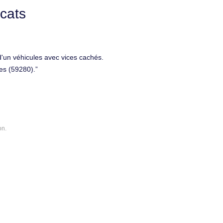
cats
d'un véhicules avec vices cachés.
es (59280).
on.