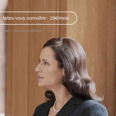
, faites-vous connaître - 29€/mois
at Nord
Avocat Armentières