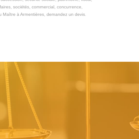
ffaires, sociétés, commercial, concurrence,
es du Maître à Armentières, demandez un devis.