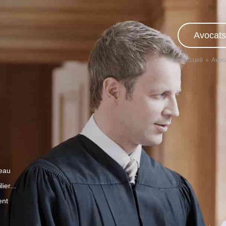
Avocats
Accueil
Avoc
veau
ier...
ent