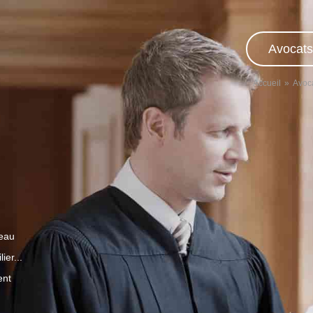
Avocats
Accueil
Avoc
veau
ier...
ent