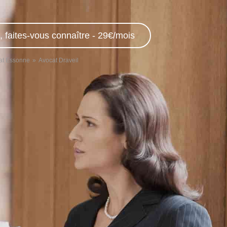
, faites-vous connaître - 29€/mois
at Essonne
Avocat Draveil