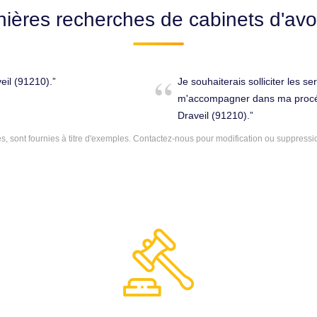
nières recherches de cabinets d'avo
veil (91210).
Je souhaiterais solliciter les se
m'accompagner dans ma procéd
Draveil (91210).
 sont fournies à titre d'exemples.
Contactez-nous
pour modification ou suppressi