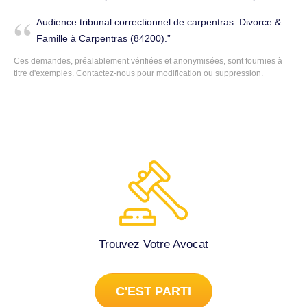
avoir des dommages et intérêts ( je demande l aide
Audience tribunal correctionnel de carpentras. Divorce &
juridictionnelle). Avocat généraliste à Carpentras (84200).
Famille à Carpentras (84200).
Ces demandes, préalablement vérifiées et anonymisées, sont fournies à
titre d'exemples.
Contactez-nous
pour modification ou suppression.
Trouvez Votre Avocat
C'EST PARTI