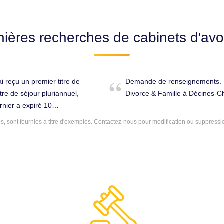
nières recherches de cabinets d'avo
i reçu un premier titre de
Demande de renseignements. D
tre de séjour pluriannuel,
Divorce & Famille à Décines-C
rnier a expiré 10
e résidence depuis 21
 sont fournies à titre d'exemples.
Contactez-nous
pour modification ou suppressi
faire 18 mois que j ai que
lôme d aide soignant ici en
on emploi, je vous prie de
us. Étrangers à Décines-