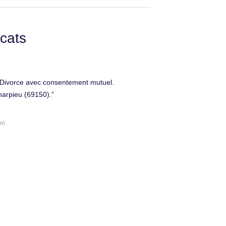
cats
ivorce avec consentement mutuel.
harpieu (69150).
on.