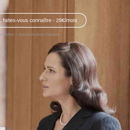
, faites-vous connaître - 29€/mois
at Rhône
Avocat Décines-Charpieu