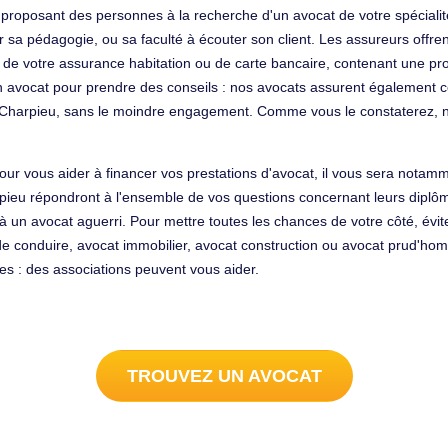
 proposant des personnes à la recherche d'un avocat de votre spéciali
ar sa pédagogie, ou sa faculté à écouter son client. Les assureurs offre
agir de votre assurance habitation ou de carte bancaire, contenant une p
'un avocat pour prendre des conseils : nos avocats assurent également 
Charpieu, sans le moindre engagement. Comme vous le constaterez, n
pour vous aider à financer vos prestations d'avocat, il vous sera notamment
eu répondront à l'ensemble de vos questions concernant leurs diplôme
 un avocat aguerri. Pour mettre toutes les chances de votre côté, évite
 de conduire, avocat immobilier, avocat construction ou avocat prud'ho
tes : des associations peuvent vous aider.
TROUVEZ UN AVOCAT