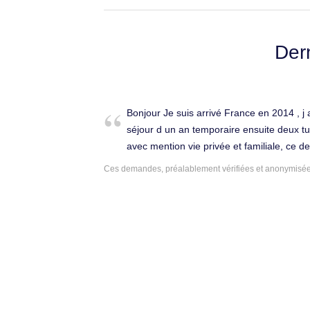
Der
Bonjour Je suis arrivé France en 2014 , j a
séjour d un an temporaire ensuite deux tu
avec mention vie privée et familiale, ce de
septembre 2021 , j ai demandé la carte d
Ces demandes, préalablement vérifiées et anonymisées,
septembre 2021 , jusqu aujourd’hui ca va 
des récépissés, je suis en cdi , j ai le dip
France et actuellement je risque perdre m
bien vouloir m aider , bonne journée à vo
Charpieu (69150).