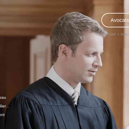
Avocats
Accueil
Avoc
veau
ier...
ent