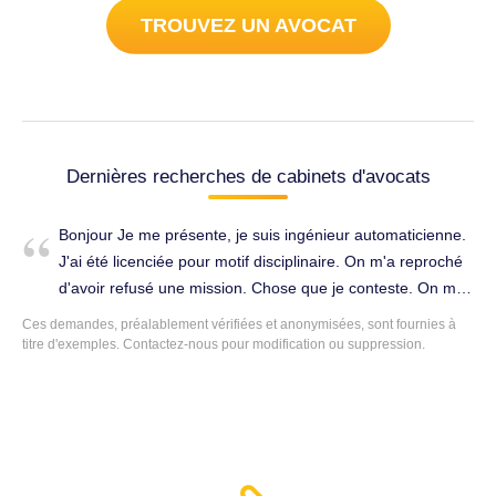
TROUVEZ UN AVOCAT
Dernières recherches de cabinets d'avocats
Bonjour Je me présente, je suis ingénieur automaticienne.
J'ai été licenciée pour motif disciplinaire. On m'a reproché
d'avoir refusé une mission. Chose que je conteste. On m'a
licencié suite à une mission fictive (une mission.quo
Ces demandes, préalablement vérifiées et anonymisées, sont fournies à
n'existe même pas ). En plus de ça, je reçois la.lettre de
titre d'exemples.
Contactez-nous
pour modification ou suppression.
licenciement 34 jours après l'entretien préalable. On m'a
manipulé. Je suis victime d'un licenciement abusif déguisé.
Je souhaite avoir un devis avant de savoir si je fais un
recours gracieux en premier , ou bien que j'aille au
prud'homme directement. Cordialement. Licenciement &