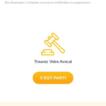
salon cuisine comme jour comme de la nuit merci elle m'a
titre d'exemples.
Contactez-nous
pour modification ou suppression.
contacté si vous comptez juridictionnelle. Droit public à
Bezons (95870).
Trouvez Votre Avocat
C'EST PARTI