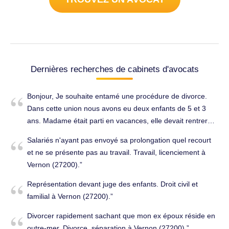
Dernières recherches de cabinets d'avocats
Bonjour, Je souhaite entamé une procédure de divorce.
Dans cette union nous avons eu deux enfants de 5 et 3
ans. Madame était parti en vacances, elle devait rentrer
pour la rentrée de l'enfant mais n'est pas rentrée.
Salariés n'ayant pas envoyé sa prolongation quel recourt
Actuellement, je suis avec ma fille de 5 ans scolarisée.
et ne se présente pas au travail. Travail, licenciement à
Mon enfant de 3 ans est scolarisé dans la meme ecole que
Vernon (27200).
sa sœur mais malheureusement, il n'a toujours pas fait sa
rentrée. Dans un premier temps on m'a dit que madame
Représentation devant juge des enfants. Droit civil et
est sur Paris et finalement j'apprends qu'ils sont dans la
familial à Vernon (27200).
commune d'Angers. Je ne sais meme pas ou se trouve
Divorcer rapidement sachant que mon ex époux réside en
mon enfant. Pour terminer, Madame a fait un changement
outre-mer. Divorce, séparation à Vernon (27200).