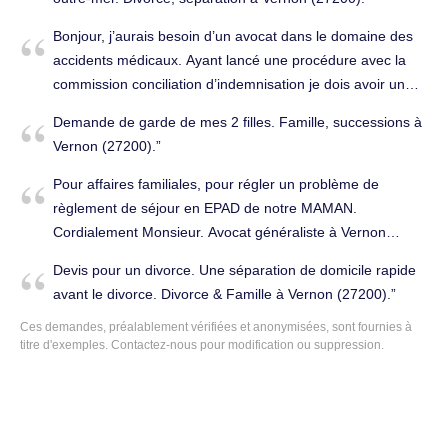
de situation a la CAF en se déclarant femme seule avec un
enfant afin de toucher les aides sociales. Je souhaiterais
Bonjour, j’aurais besoin d’un avocat dans le domaine des
solliciter un avocat pour lancer une procédure de divorce
accidents médicaux. Ayant lancé une procédure avec la
et récupérer mon enfant afin qu'il suive une scolarité
commission conciliation d’indemnisation je dois avoir un
comme tout le monde Je reste a disposition Cordialement
rendez-vous et il faudrait que je vienne accompagnée .
Demande de garde de mes 2 filles. Famille, successions à
Amadou MAMOUDOU. Divorce, séparation à Vernon
Mon dossier concerne une facture non décelé et soigné
Vernon (27200).
(27200).
par l’hôpital de Vernon qui c’est transformé en
osteonecrose ce qui impactera la mobilité de ma main
Pour affaires familiales, pour régler un problème de
droite a vie ainsi que ma carrière professionnelle … merci
règlement de séjour en EPAD de notre MAMAN.
de votre retour. Famille, successions à Vernon (27200).
Cordialement Monsieur. Avocat généraliste à Vernon
(27200).
Devis pour un divorce. Une séparation de domicile rapide
avant le divorce. Divorce & Famille à Vernon (27200).
Ces demandes, préalablement vérifiées et anonymisées, sont fournies à
titre d'exemples.
Contactez-nous
pour modification ou suppression.