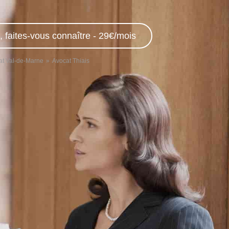
, faites-vous connaître - 29€/mois
at Val-de-Marne
Avocat Thiais