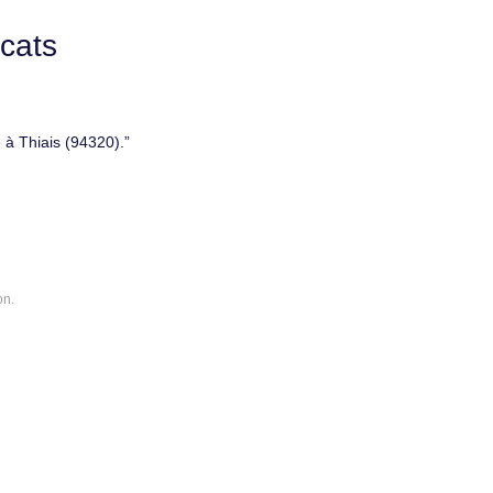
cats
 à Thiais (94320).
on.