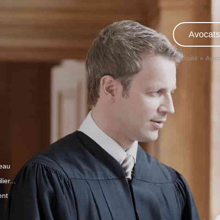
Avocats
Accueil
Avoc
veau
ier...
ent