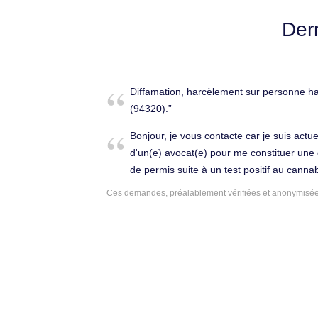
Der
Diffamation, harcèlement sur personne ha
(94320).
Bonjour, je vous contacte car je suis actu
d'un(e) avocat(e) pour me constituer une 
de permis suite à un test positif au canna
probatoire depuis juin 2020, je voudrais e
Ces demandes, préalablement vérifiées et anonymisées,
l'ai difficilement acquis et si bêtement pe
Thiais (94320).