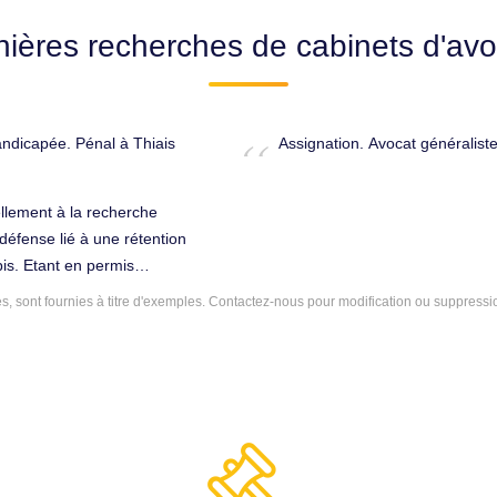
nières recherches de cabinets d'avo
ndicapée. Pénal à Thiais
Assignation. Avocat généraliste
ellement à la recherche
défense lié à une rétention
bis. Etant en permis
ssayer de le sauver car je
 sont fournies à titre d'exemples.
Contactez-nous
pour modification ou suppressi
rdu. Cordialement, Pénal à