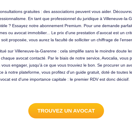
onsultations gratuites : des associations peuvent vous aider. Découvrez
fessionnalisme. En tant que professionnel du juridique à Villeneuve-l
ntèle ? Essayez notre abonnement Premium. Pour une demande parfaitem
es ou avocat immobilier... Le prix d'une prestation d'avocat est un cri
soit proposée, vous aurez la faculté de solliciter un chiffrage de l'ens
situé sur Villeneuve-la-Garenne : cela simplifie sans le moindre doute le
 de chaque avocat contacté. Par le biais de notre service, Avocalia, vou
 vous engager, jusqu'à ce que vous trouviez le bon. Se procurer un av
 notre plateforme, vous profitez d'un guide gratuit, doté de toutes les
vocat est d'une importance capitale : le premier RDV est donc décisif.
TROUVEZ UN AVOCAT