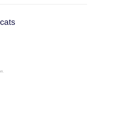
cats
on.