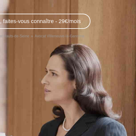
, faites-vous connaître - 29€/mois
at Hauts-de-Seine
Avocat Villeneuve-la-Garenne