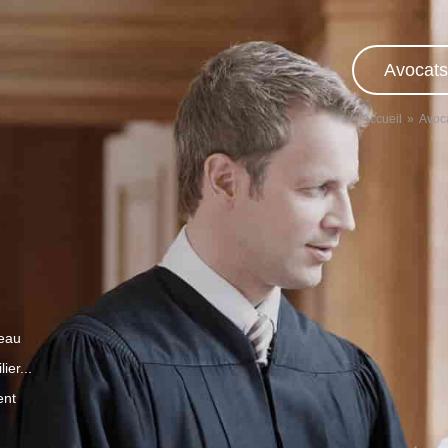
Avocats
Accueil
Avoc
veau
ier...
ent