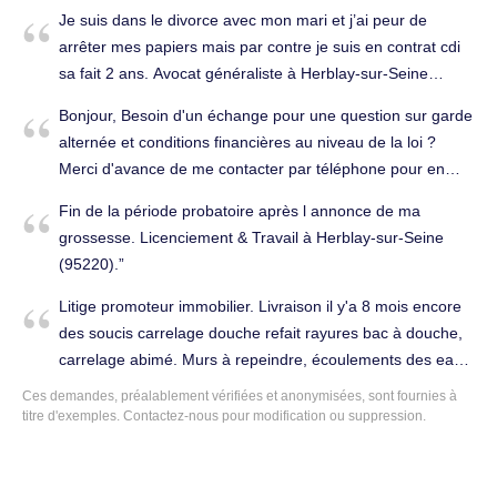
mes enfants sachant que je ne suis pas marié.
Je suis dans le divorce avec mon mari et j’ai peur de
Cordialement. Divorce, séparation à Herblay-sur-Seine
arrêter mes papiers mais par contre je suis en contrat cdi
(95220).
sa fait 2 ans. Avocat généraliste à Herblay-sur-Seine
(95220).
Bonjour, Besoin d'un échange pour une question sur garde
alternée et conditions financières au niveau de la loi ?
Merci d'avance de me contacter par téléphone pour en
discuter s'il vous plait. Cdlt, Divorce & Famille à Herblay-
Fin de la période probatoire après l annonce de ma
sur-Seine (95220).
grossesse. Licenciement & Travail à Herblay-sur-Seine
(95220).
Litige promoteur immobilier. Livraison il y'a 8 mois encore
des soucis carrelage douche refait rayures bac à douche,
carrelage abimé. Murs à repeindre, écoulements des eaux,
norme RT 2012, fuite parking endommagement véhicule.
Ces demandes, préalablement vérifiées et anonymisées, sont fournies à
Immobilier à Herblay-sur-Seine (95220).
titre d'exemples.
Contactez-nous
pour modification ou suppression.