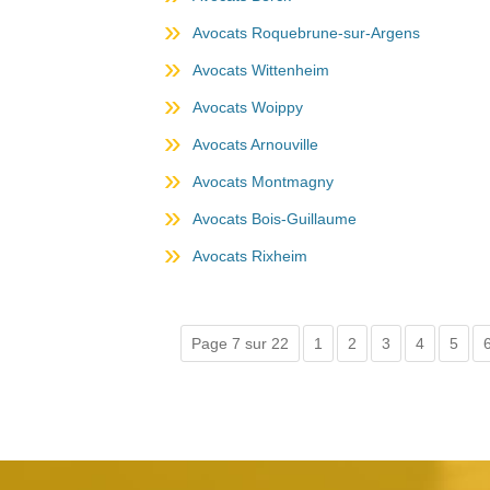
Avocats Roquebrune-sur-Argens
Avocats Wittenheim
Avocats Woippy
Avocats Arnouville
Avocats Montmagny
Avocats Bois-Guillaume
Avocats Rixheim
Page 7 sur 22
1
2
3
4
5