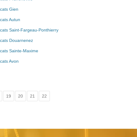
cats Gien
cats Autun
cats Saint-Fargeau-Ponthierry
cats Douarnenez
cats Sainte-Maxime
cats Avon
19
20
21
22