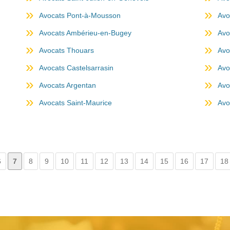
Avocats Pont-à-Mousson
Avo
Avocats Ambérieu-en-Bugey
Avo
Avocats Thouars
Avo
Avocats Castelsarrasin
Avo
Avocats Argentan
Avo
Avocats Saint-Maurice
Avo
6
7
8
9
10
11
12
13
14
15
16
17
18