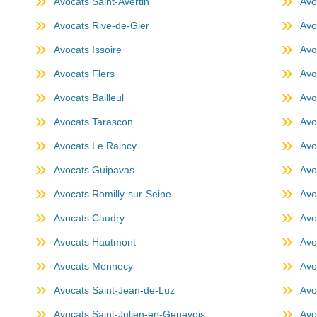
Avocats Saint-Avertin
Avo
Avocats Rive-de-Gier
Avo
Avocats Issoire
Avo
Avocats Flers
Avo
Avocats Bailleul
Avo
Avocats Tarascon
Avo
Avocats Le Raincy
Avo
Avocats Guipavas
Avo
Avocats Romilly-sur-Seine
Avo
Avocats Caudry
Avo
Avocats Hautmont
Avo
Avocats Mennecy
Avo
Avocats Saint-Jean-de-Luz
Avo
Avocats Saint-Julien-en-Genevois
Avo