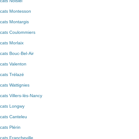
cats Noisiel
cats Montesson
cats Montargis
cats Coulommiers
cats Morlaix
cats Bouc-Bel-Air
cats Valenton
cats Trélazé
cats Wattignies
cats Villers-lès-Nancy
cats Longwy
cats Canteleu
cats Plérin
cats Francheville