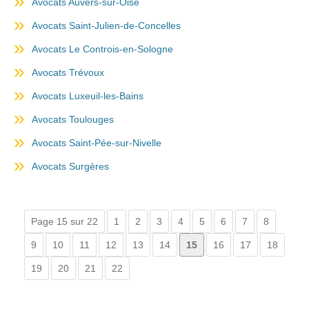
Avocats Auvers-sur-Oise
Avocats Saint-Julien-de-Concelles
Avocats Le Controis-en-Sologne
Avocats Trévoux
Avocats Luxeuil-les-Bains
Avocats Toulouges
Avocats Saint-Pée-sur-Nivelle
Avocats Surgères
Page 15 sur 22
1
2
3
4
5
6
7
8
9
10
11
12
13
14
15
16
17
18
19
20
21
22