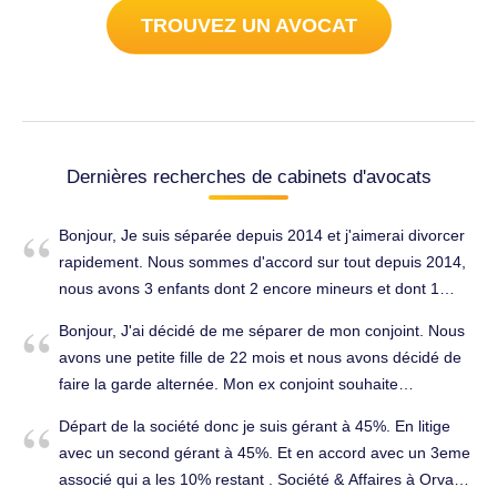
TROUVEZ UN AVOCAT
Dernières recherches de cabinets d'avocats
Bonjour, Je suis séparée depuis 2014 et j'aimerai divorcer
rapidement. Nous sommes d'accord sur tout depuis 2014,
nous avons 3 enfants dont 2 encore mineurs et dont 1
porteur de handicap. J'ai la possibilité d'avoir une aide
Bonjour, J'ai décidé de me séparer de mon conjoint. Nous
juridictionnelle. Merci de votre aide. Cordialement. Divorce,
avons une petite fille de 22 mois et nous avons décidé de
séparation à Orvault (44700).
faire la garde alternée. Mon ex conjoint souhaite
déménager sur LA BAULE pour la rentrée scolaire de notre
Départ de la société donc je suis gérant à 45%. En litige
fille et je suis opposée au déménagement. Divorce,
avec un second gérant à 45%. Et en accord avec un 3eme
séparation à Orvault (44700).
associé qui a les 10% restant . Société & Affaires à Orvault