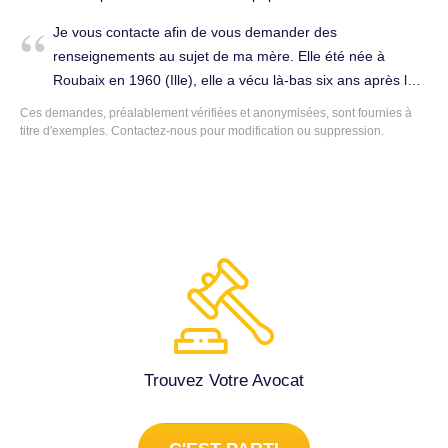
parti, il a laissé ses enfants à ma charge et il a refait ça vie
Je vous contacte afin de vous demander des
normalement à la base il s'est marié rien que pour les
renseignements au sujet de ma mère. Elle été née à
papiers pour avoir la nationalité française depuis j'ai plus
Roubaix en 1960 (Ille), elle a vécu là-bas six ans après le
de nouvelles mais je sais qu'il travaille merci de me
décès de son père. Et quand sa mère était tombée
Ces demandes, préalablement vérifiées et anonymisées, sont fournies à
contacter je cherche un très très très bon avocat qui soit
gravement malade, ils étaient dans l'obligation de rentrer
titre d'exemples.
Contactez-nous
pour modification ou suppression.
debout avec moi s'il vous plaît en plus de ça je suis
en Algérie, et à présent, elle veut retourner vivre en
responsable de 3 enfants une qui a 14 ans d'un premier
France. Etant née avant 1962, elle avait perdu ce droit. Il
mariage et les deux enfants en sachant que je suis malade
lui reste à savoir si son père possédait la nationalité ou
que je ne peux pas marcher et c'est moi qui dois les
bien s’il l’a déclaré française entre 1962 et 1963. On a
assumer seule. Divorce & Famille à Roubaix (59100).
cherché partout sans résultat. Pour cette raison, je vous
contacte pour nous orienter et nous aider. Comment
pouvons-nous savoir si mon grand-père possédait la
nationalité française et s’il avait déclaré ses enfants à cette
époque. J'attends votre réponse en espérant que vous
allez nous aider, et merci infiniment pour votre aide.
Trouvez Votre Avocat
Société à Roubaix (59100).