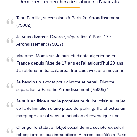
Dernières recherches de cabinets d'avocats
Test. Famille, successions à Paris 2e Arrondissement
(75002).
Je veux divorcer. Divorce, séparation à Paris 17e
Arrondissement (75017).
Madame, Monsieur, Je suis étudiante algérienne en
France depuis l’âge de 17 ans et j’ai aujourd’hui 20 ans.
J’ai obtenu un baccalauréat français avec une moyenne de
18,81. Mon parcours académique a toujours été sérieux,
Je besoin un avocat pour divorce et penal. Divorce,
comme en atteste mon passage en deuxième année,
séparation à Paris 5e Arrondissement (75005).
validé suite à une réorientation en 2024 vers une formation
en distanciel. Une OQTF a été prononcée à mon encontre,
Je suis en litige avec le propriétaire du lot voisin au sujet
notamment pour défaut d’assiduité et en raison de la
de la délimitation d’une place de parking. Il a effectué un
nature distancielle de ma formation, alors même que j’ai
marquage au sol sans autorisation et revendique une
validé mon année universitaire et que mes examens ont
longueur de plus de 7 m au lieu d’environ 5 m,
Changer le statut et lobjet social de ma societe ex selurl
été passés en présentiel. Voici l’historique de mon dossier :
s’appropriant ainsi une zone où son locataire gare un
robespierre en sas immobiliere. Affaires, sociétés à Paris
Mai 2025 : dépôt de ma demande de renouvellement