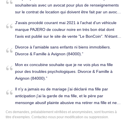
souhaiterais avec un avocat pour plus de renseignements
sur le contrat de location qui doivent être fait par un avocat
merci de votre compréhension. Affaires, sociétés à
J'avais procédé courant mai 2021 à l'achat d'un véhicule
Avignon (84000).
marque PAJERO de couleur noire en très bon état dont
l'avis est publié sur le site de vente "Le BonCoin". N'étant
pas en France en ce moment, j'ai du utiliser le service de
Divorce à l'amiable sans enfants ni biens immobiliers.
mon neveu qui a vérifier et confirmer l'effectivité des
Divorce & Famille à Avignon (84000).
informations sur ce véhicule. Confirmation reçu j'ai procédé
au paiement du montant de 5000Euro par virement
Mon ex concubine souhaite que je ne vois plus ma fille
bancaire sur le compte du propriétaire. Sauf qu'à la
pour des troubles psychologiques. Divorce & Famille à
livraison, mon neveu confirme que c'est un autre véhicule
Avignon (84000).
couleur grise en mauvais état qui est livré. Bien que mon
Il n'y a jamais eu de mariage j'ai déclaré ma fille par
neveu dans sa naïveté a accepté de prendre le véhicule,
anticipation j'ai la garde de ma fille, et le père par
moi-même je l'ai rejeté. Merci donc de me contacter par
mensonge abusif plainte abusive ma retirer ma fille et ne
Téléphone ou WhatsApp car je suis fermement engagé à
me la rend plus je ne l'ai plus revu ou très peu depuis 2009
me plaindre pour escroquerie et arnaque. Consommation
Ces demandes, préalablement vérifiées et anonymisées, sont fournies à
et il est normalement obliger mais avant il lance a chaque
titre d'exemples.
Contactez-nous
pour modification ou suppression.
& Contrat à Avignon (84000).
fois une procédure a ni rien comprendre difficile de me