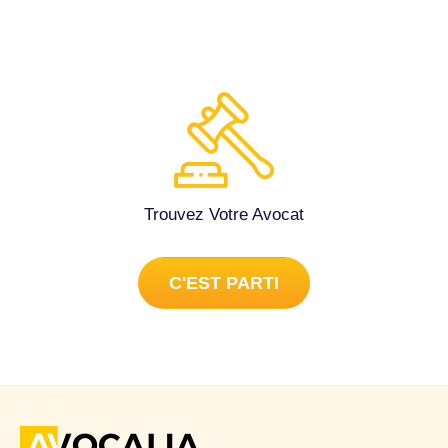
défendre et le juge le laisse faire il attend que la petite ce
réveille mais pour l'instant nous on ne ce voit plus. Il la
monte contre moi et l'enfant et moi souffrons énormément
de notre séparation et de l'injustice que tout le monde nous
fait endurer et la sœur du père de la petite tien aussi
l'enfant en otage pour s'en servir pour un emploi a domicile
dans le sens de cesu chèque emploi service et son père
on ne comprend rien il met même du porno dans les cours
de l'enfant avec son écriture tout l'enfant le remet au prof,
Trouvez Votre Avocat
et lui au lieu de me la rendre il porte plainte comme quoi je
lui donne des cours de sexualité en cours et que je la
harcèle au téléphone en classe et ma fille a besoin de
C'EST PARTI
lunette elle ne voit pas bien mais avec sa famille ils sont
corrigées en stylo rouge la version des médecins dans le
sens quelle voit très bien j'ai un mot de sa maitresse disant
que ce sont les adultes qui font les devoirs à la place de
l'enfant pour la faire passer est mieux sans sa mère et elle
est la première de l'école elle souffre énormément et moi
également et personne ne veut prendre le dossier car a