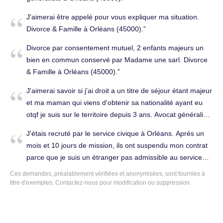
J'aimerai être appelé pour vous expliquer ma situation.
Divorce & Famille à Orléans (45000).
Divorce par consentement mutuel, 2 enfants majeurs un
bien en commun conservé par Madame une sarl. Divorce
& Famille à Orléans (45000).
J'aimerai savoir si j'ai droit a un titre de séjour étant majeur
et ma maman qui viens d'obtenir sa nationalité ayant eu
otqf je suis sur le territoire depuis 3 ans. Avocat généraliste
à Orléans (45000).
J'étais recruté par le service civique à Orléans. Après un
mois et 10 jours de mission, ils ont suspendu mon contrat
parce que je suis un étranger pas admissible au service
civique. Et depuis presque 2 mois, je n'ai toujours pas reçu
Ces demandes, préalablement vérifiées et anonymisées, sont fournies à
mes indemnités dues. Licenciement & Travail à Orléans
titre d'exemples.
Contactez-nous
pour modification ou suppression.
(45000).