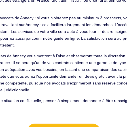
droit des étrangers en France, droit administratif ou droit rural, afin 
 avocats de Annecy : si vous n'obtenez pas au minimum 3 prospects, 
vaillant sur Annecy : cela facilitera largement les démarches. L'accès 
stent. Les services de votre ville sera apte à vous fournir des renseign
pourrez aussi parcourir notre guide en ligne. La satisfaction sera au 
ttestent.
ats de Annecy vous mettront à l'aise et observeront toute la discrétion
ance : il se peut qu'un de vos contrats contienne une garantie de type 
t en adéquation avec vos besoins, en faisant une comparaison des cabi
ête que vous aurez l'opportunité demander un devis gratuit avant la presta
nne compétente, puisque nos avocats s'exprimeront sans réserve concer
e juridictionnelle.
e situation conflictuelle, pensez à simplement demander à être renseign