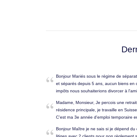
Der
Bonjour Mariés sous le régime de séparat
et séparés depuis 5 ans, aucun biens en
impôts nous souhaiterions divorcer à l'ami
et devons-nous avoir deux avocats Merci 
Madame, Monsieur, Je percois une retrait
Divorce, séparation à Annecy (74000).
résidence principale, je travaille en Suiss
C'est ma 3e année d'emploi temporaire en
mes impôts à la source. J'ai adressé me
Bonjour Maître je ne sais si je dépend du dr
français. Je viens de recevoir un avis d'
litiges avec 2 clients pour non règlement s