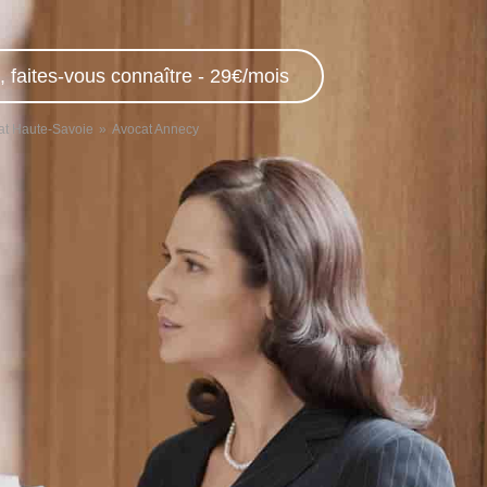
, faites-vous connaître - 29€/mois
at Haute-Savoie
Avocat Annecy