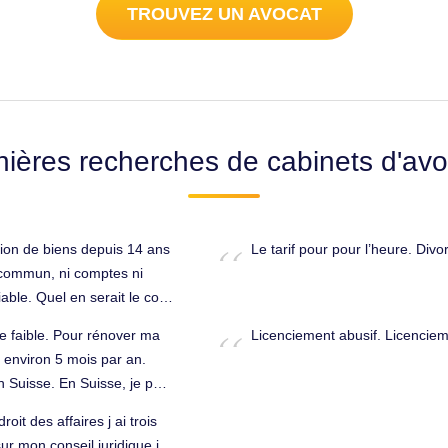
TROUVEZ UN AVOCAT
nières recherches de cabinets d'avo
ion de biens depuis 14 ans
Le tarif pour pour l’heure. Div
 commun, ni comptes ni
able. Quel en serait le coût
pour votre réponse.
e faible. Pour rénover ma
Licenciement abusif. Licenciem
e environ 5 mois par an.
 Suisse. En Suisse, je paie
s décomptes aux impots
oit des affaires j ai trois
impôt sur mes revenus 2019.
ur mon conseil juridique j