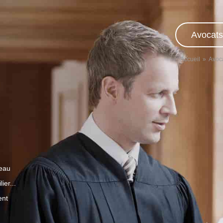
Avocats
Accueil
Avoc
veau
ier...
ent