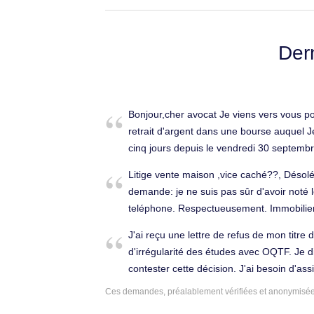
Der
Bonjour,cher avocat Je viens vers vous 
retrait d'argent dans une bourse auquel J
cinq jours depuis le vendredi 30 septembr
egalement pour vous dire que l'enseignem
Litige vente maison ,vice caché??, Désolé 
est français est différent de ce que Je pu
demande: je ne suis pas sûr d'avoir noté
venue et Je ne suis pas a qui j'appartiens
teléphone. Respectueusement. Immobilier 
une personne dont Je ne connais l'existe
connaît pas et la police est différent de c
J'ai reçu une lettre de refus de mon titre
été bander le 3 mai 2022 vers 3h a cause
d'irrégularité des études avec OQTF. Je
j'avais depuis le bas âge j'aimerais qu'on
contester cette décision. J'ai besoin d'ass
pour que Je vous présente le fait s'il vous
de recours et traiter cette affaire afin d'o
Ces demandes, préalablement vérifiées et anonymisées,
prendre compte de mes sentiments dévoué
séjour. Droit des étrangers à Poitiers (860