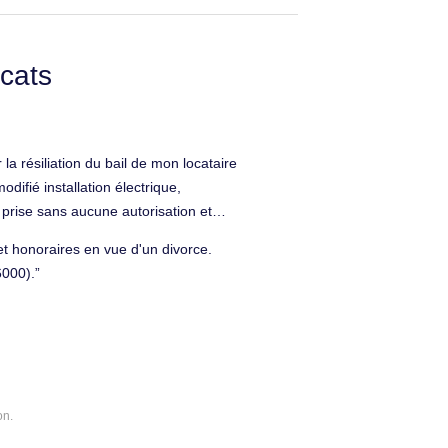
cats
la résiliation du bail de mon locataire
difié installation électrique,
 prise sans aucune autorisation et
 électrique, maison encore sous
t honoraires en vue d'un divorce.
roit de l'immobilier à Poitiers
6000).
on.