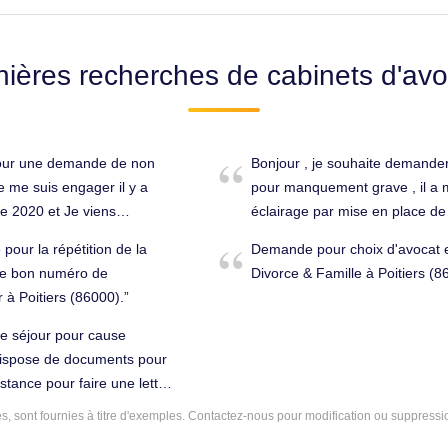
nières recherches de cabinets d'avo
pour une demande de non
Bonjour , je souhaite demander 
e me suis engager il y a
pour manquement grave , il a mo
e 2020 et Je viens
éclairage par mise en place de
ent dans l'etablissement
cela met en péril l installation
pour la répétition de la
Demande pour choix d'avocat e
s constater de part ma
décennale merci cordialement. D
 le bon numéro de
Divorce & Famille à Poitiers (8
 quel est sa profession c'est
(86000).
à Poitiers (86000).
nce du nom Je ne la
e que Je pus constater j'ai
 de séjour pour cause
 de l'une mes projets que
 dispose de documents pour
 se rencontre qu'on discute
istance pour faire une lettre
 plaît Cordialement, Veuillez
btenir un nouveau titre de
 sont fournies à titre d'exemples.
Contactez-nous
pour modification ou suppressi
s. Droit de la
00).