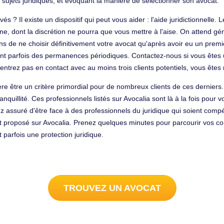
 sujets juridiques, et évoquant la manière de sélectionner son avocat.
vés ? Il existe un dispositif qui peut vous aider : l'aide juridictionnell
, dont la discrétion ne pourra que vous mettre à l'aise. On attend gé
llons de ne choisir définitivement votre avocat qu'après avoir eu un prem
sent parfois des permanences périodiques. Contactez-nous si vous êtes u
ntrez pas en contact avec au moins trois clients potentiels, vous ête
e être un critère primordial pour de nombreux clients de ces derniers.
nquillité. Ces professionnels listés sur Avocalia sont là à la fois pour v
ez assuré d'être face à des professionnels du juridique qui soient compé
t proposé sur Avocalia. Prenez quelques minutes pour parcourir vos con
arfois une protection juridique.
TROUVEZ UN AVOCAT