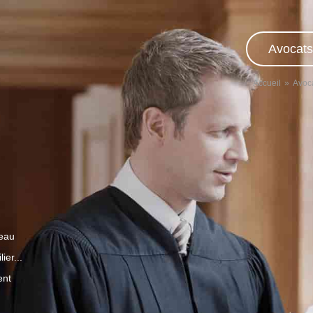
Avocats
Accueil
Avoc
veau
ier...
ent