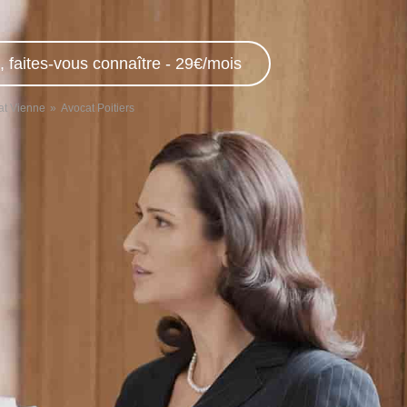
, faites-vous connaître - 29€/mois
at Vienne
Avocat Poitiers