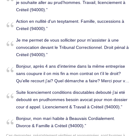
je souhaite aller au prud’hommes. Travail, licenciement à
Créteil (94000).
Action en nullité d'un tesytament. Famille, successions à
Créteil (94000).
Je me permet de vous solliciter pour m'assister à une
convocation devant le Tribunal Correctionnel. Droit pénal à
Créteil (94000).
Bonjour, après 4 ans d'interime dans la même entreprise
sans coupure il on mis fin a mon contrat on t'il le droit?
Qu'elle recourt j'ai? Quel démarche a faire? Merci pour vos
reponse Cordialement. Licenciement & Travail à Créteil
Suite licenciement conditions discutables debouté j'ai eté
(94000).
debouté en prudhommes besoin avocat pour mon dossier
cour d appel. Licenciement & Travail à Créteil (94000).
Bonjour, mon mari habite à Beauvais Cordialement.
Divorce & Famille à Créteil (94000).
Ces demandes, préalablement vérifiées et anonymisées, sont fournies à