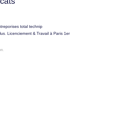
cats
treporises total technip
lus. Licenciement & Travail à Paris 1er
on.