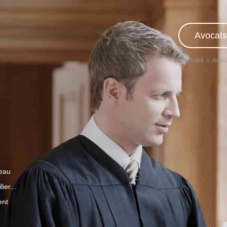
Avocats
Accueil
Avoca
veau
ier...
ent