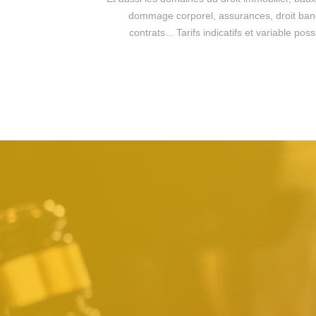
dommage corporel, assurances, droit bancai
contrats... Tarifs indicatifs et variable p