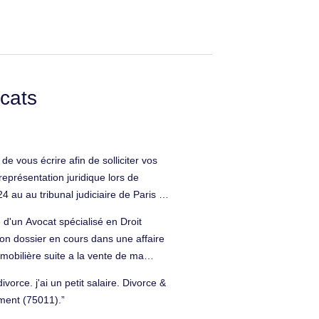
cats
e vous écrire afin de solliciter vos
représentation juridique lors de
 au au tribunal judiciaire de Paris En
érant d'une entreprise qui me doit
d'un Avocat spécialisé en Droit
 vous accepter de me representer quel
on dossier en cours dans une affaire
res ? cordialement. Pénal à Paris 11e
obilière suite a la vente de ma
, ayant une convocation devant le
orce. j'ai un petit salaire. Divorce &
rochain . a cet effet une demande
ment (75011).
posé le 4 Avril dernier. Dans cette