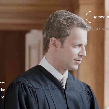
Avocats
Accueil
Avoca
veau
ier...
ent