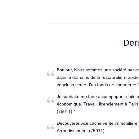
Der
Bonjour, Nous sommes une société par act
dans le domaine de la restauration rapi
conclu la vente d'un fonds de commerce à P
bailleur exige une garantie à première 
Je souhaite me faire accompagner suite à
délai d'un mois. Nous aimerions vous cont
économique. Travail, licenciement à Pari
vos services concernant cette question. 
(75011).
Dans l'attente de votre réponse, je vous 
journée. Cordialement, Immobilier à Pari
Découverte vice caché vente immobilière.
(75011).
Arrondissement (75011).