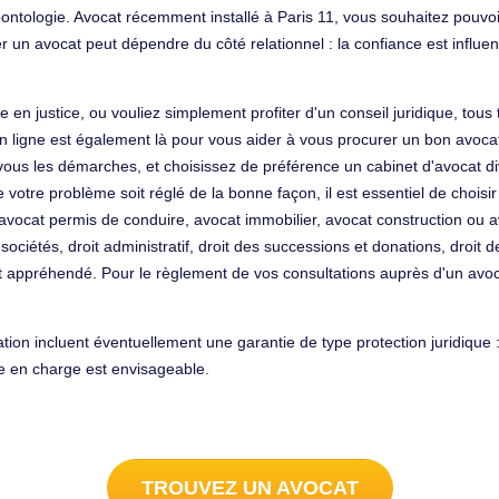
ntologie. Avocat récemment installé à Paris 11, vous souhaitez pouvoir
r un avocat peut dépendre du côté relationnel : la confiance est influe
en justice, ou vouliez simplement profiter d'un conseil juridique, tous 
en ligne est également là pour vous aider à vous procurer un bon avoca
z-vous les démarches, et choisissez de préférence un cabinet d'avocat d
tre problème soit réglé de la bonne façon, il est essentiel de choisir
: avocat permis de conduire, avocat immobilier, avocat construction o
 sociétés, droit administratif, droit des successions et donations, droit
t appréhendé. Pour le règlement de vos consultations auprès d'un avocat
ion incluent éventuellement une garantie de type protection juridique :
e en charge est envisageable.
TROUVEZ UN AVOCAT