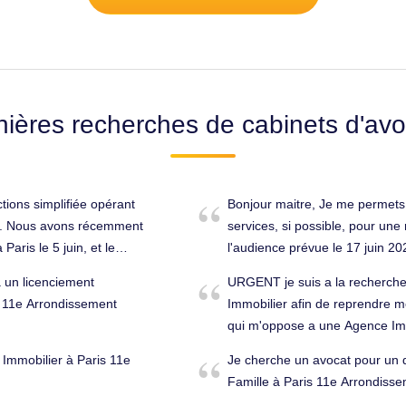
nières recherches de cabinets d'avo
ions simplifiée opérant
Bonjour maitre, Je me permets d
de. Nous avons récemment
services, si possible, pour une 
aris le 5 juin, et le
l'audience prévue le 17 juin 2024
demande (GAPD) dans un
effet, je traduis en justice le g
 un licenciement
URGENT je suis a la recherche 
acter pour bénéficier de
90.000€. je souhaite savoir si
s 11e Arrondissement
Immobilier afin de reprendre m
Proposez-vous ce service ?
sera le montant de vos honorai
qui m'oppose a une Agence Imm
souhaite une excellente
Arrondissement (75011).
résidence principal . En effet 
s 11e Arrondissement
 Immobilier à Paris 11e
Je cherche un avocat pour un div
Tribunal Judiciaire le 17 Mai p
Famille à Paris 11e Arrondisse
d'Aide Juridictionnelle a été dé