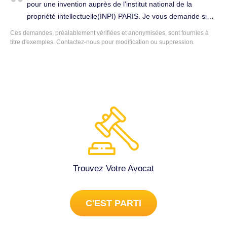
pour une invention auprès de l'institut national de la
de décret ou photo copie de jugement de mon défunt père
propriété intellectuelle(INPI) PARIS. Je vous demande si
qui fut victime d'un accident de travail grave au niveau de
vous voulez déposer le dossier de cette demande, de me
Ces demandes, préalablement vérifiées et anonymisées, sont fournies à
crainte en 1958 à Paris ce dernier est devenu handicapé
représenter administrativement auprès de cet institut pour
titre d'exemples.
Contactez-nous
pour modification ou suppression.
ne pouvant se déplacer que sur le tapis roulant rapport
l'obtention du brevet. Je vous fais savoir que cet institut
médical (l'assuré ne peut seule effectue l'exact ordinaire
exige la présence d'un avocat pour accomplir les formalités
de la vie) à cause de accident il perd tout les documents
du dépôt pour les étrangers. Veuillez me communiquer
qui preuve la nationalité française. Monsieur je vous
votre coût total, pour ce dépôt. Dans l'attente d'une
signale que mon défunt père délivré un passeport
réponse favorable à ma demande, veuillez agréer,
française en 1962 auprès de la préfecture de police
Monsieur, mes Salutations les plus sincères. Avocat
direction police générale deuxième bureau à Paris à cet
généraliste à Paris 7 (75007).
effet je vous demande de m'aider dans la mesure du
possible l'obtention de régularisation de mon dossier de la
nationalité française j'ai contacté le bureau de la nationalité
française il demande n° de décret ou photo copie de
Trouvez Votre Avocat
jugement dans l'espoir que ma demande sera prise en
considération avec tout mes remerciement anticipés
C'EST PARTI
veuillez agréer monsieur l'expression les plus profonde
respects. Avocat généraliste à Paris 7 (75007).