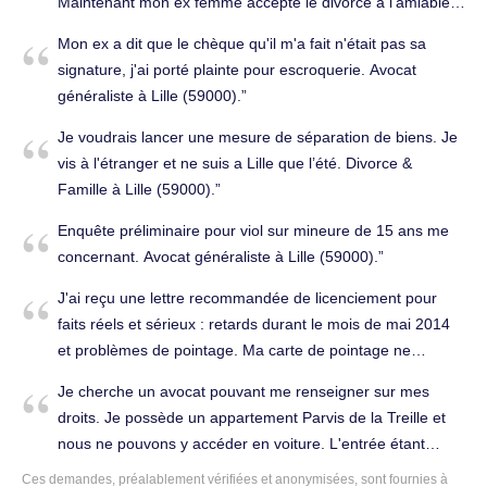
Maintenant mon ex femme accepte le divorce à l'amiable.
Mon avocate a changé de cabinet et on s'est mis d'accord
Mon ex a dit que le chèque qu'il m'a fait n'était pas sa
pour que je reprenne mon dossier. Je voudrais savoir votre
signature, j'ai porté plainte pour escroquerie. Avocat
tarif. Je signale que je réside au Maroc actuellement mais
généraliste à Lille (59000).
je peux aller en France quand c'est nécessaire
Cordialement. Divorce & Famille à Lille (59000).
Je voudrais lancer une mesure de séparation de biens. Je
vis à l'étranger et ne suis a Lille que l’été. Divorce &
Famille à Lille (59000).
Enquête préliminaire pour viol sur mineure de 15 ans me
concernant. Avocat généraliste à Lille (59000).
J'ai reçu une lettre recommandée de licenciement pour
faits réels et sérieux : retards durant le mois de mai 2014
et problèmes de pointage. Ma carte de pointage ne
fonctionne pas est cela fait 3 mois que j'ai demandé une
Je cherche un avocat pouvant me renseigner sur mes
nouvelle carte, mais je n'ai jamais rien reçu. Licenciement
droits. Je possède un appartement Parvis de la Treille et
& Travail à Lille (59000).
nous ne pouvons y accéder en voiture. L'entrée étant
bloquée par des plots installés par la ville. Je ne peux plus
Ces demandes, préalablement vérifiées et anonymisées, sont fournies à