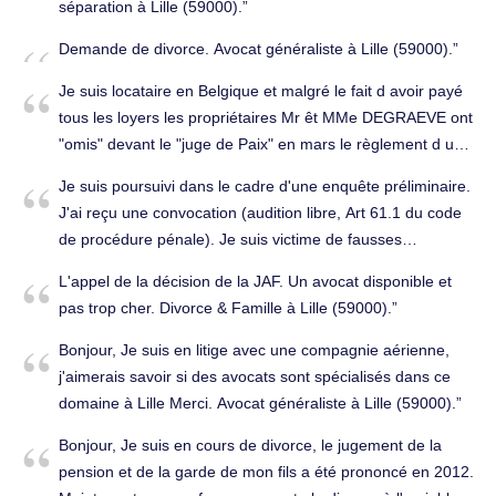
séparation à Lille (59000).
Demande de divorce. Avocat généraliste à Lille (59000).
Je suis locataire en Belgique et malgré le fait d avoir payé
tous les loyers les propriétaires Mr êt MMe DEGRAEVE ont
"omis" devant le "juge de Paix" en mars le règlement d un
virement de 5000 euros pour régler les loyers de retard
Je suis poursuivi dans le cadre d'une enquête préliminaire.
(890 Euros payés toute seule par moi) donc mensonge par
J'ai reçu une convocation (audition libre, Art 61.1 du code
omission et du coup procédure d expulsion déclenchée
de procédure pénale). Je suis victime de fausses
automatiquement. Il y aura un nouveau procès cette fois
accusations "d'agressions sexuelles, viols et violences sur
au tribunal de 1ere instance de TOURNAI. Puis-je 1
L'appel de la décision de la JAF. Un avocat disponible et
mineure de quinze ans par ascendant commis entre 2006
empêcher l expulsion et sinon demander des
pas trop cher. Divorce & Famille à Lille (59000).
et 2009. . Avocat généraliste à Lille (59000).
compensations remboursement du déménagement etc lors
Bonjour, Je suis en litige avec une compagnie aérienne,
du prochain procès le 9 octobre à 9h. Je voudrais faire
j'aimerais savoir si des avocats sont spécialisés dans ce
déclarer l expulsion qui devrait avoir lieu ce mercredi à
domaine à Lille Merci. Avocat généraliste à Lille (59000).
10h30 comme abusive et illégale. Merci de votre réponse.
Droit public à Lille (59000).
Bonjour, Je suis en cours de divorce, le jugement de la
pension et de la garde de mon fils a été prononcé en 2012.