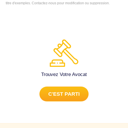
louer ce bien : ce n'est pas sécurisant, pas commode pour
titre d'exemples.
Contactez-nous
pour modification ou suppression.
y vivre, se faire livrer, etc. Merci pour votre réponse.
Immobilier à Lille (59000).
Trouvez Votre Avocat
C'EST PARTI