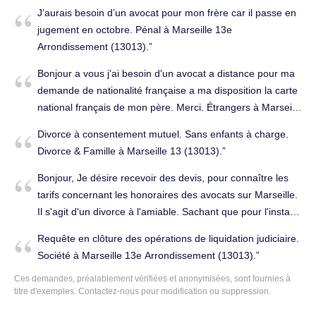
ex conjoint et moi meme sur marseille . j'ai fait un
J’aurais besoin d’un avocat pour mon frère car il passe en
signalement à la PMI pour maltraitance a l'encontre de
jugement en octobre. Pénal à Marseille 13e
notre gendre sur notre petite fillele 10 janvier dernier un
Arrondissement (13013).
jugement doit etre fait le 25 fevrier prochain .Depuis notre
fille a rompu tous contact avec nous , nous ne recevons
Bonjour a vous j'ai besoin d'un avocat a distance pour ma
plus de photos ni vidéo de la notre petite fille refuse de
demande de nationalité française a ma disposition la carte
nous parler nous n'avons pas de logement sur rive de
national français de mon père. Merci. Étrangers à Marseille
giers et avons besoins de conseils s'il vous plait pour
13e Arrondissement (13013).
Divorce à consentement mutuel. Sans enfants à charge.
obtenir ce droit comment faire merci de nous guider s'il
Divorce & Famille à Marseille 13 (13013).
vous plait bien a vous . Famille, successions à Marseille
13e Arrondissement (13013).
Bonjour, Je désire recevoir des devis, pour connaître les
tarifs concernant les honoraires des avocats sur Marseille.
Il s'agit d'un divorce à l'amiable. Sachant que pour l'instant,
je suis une femme en reconversion professionnelle et pour
Requête en clôture des opérations de liquidation judiciaire.
l'instant sans ressources. Bien cordialement, Divorce &
Société à Marseille 13e Arrondissement (13013).
Famille à Marseille 13e Arrondissement (13013).
Ces demandes, préalablement vérifiées et anonymisées, sont fournies à
titre d'exemples.
Contactez-nous
pour modification ou suppression.