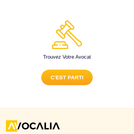
Marseille 1 (13001).
tribunal et j’ai appris que l’affaire est classé. Il ne me
répond plus , plusieurs mail et appel jamais de retour .
Merci pour vos propositions. Avocat généraliste à Marseille
1er Arrondissement (13001).
Trouvez Votre Avocat
C'EST PARTI