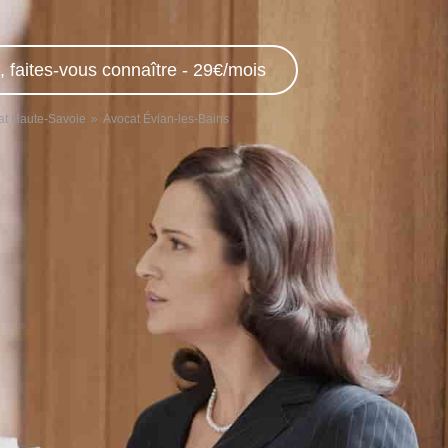
, faites-vous connaître - 29€/mois
at Haute-Savoie
Avocat Évian-les-Bains