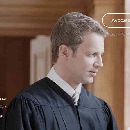
Avocats
Accueil
Avoc
veau
ier...
ent