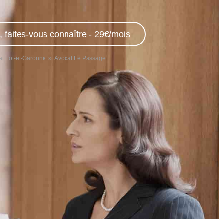
, faites-vous connaître - 29€/mois
at Lot-et-Garonne
Avocat Le Passage