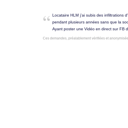
Locataire HLM j'ai subis des infiltrations 
pendant plusieurs années sans que la so
Ayant poster une Vidéo en direct sur FB de
mon appartement !!!! une personne de la 
Ces demandes, préalablement vérifiées et anonymisées,
m'a permis de faire une nouvelle demande
j'avais demandé par lettre recommandée 
pas obtenu !!! en fait je n'ai pas étais rel
que je suis parti vite de ce logement pu
Emphysème ma santé était mise a rude ép
dossier d'huissier prouvant un taux d'hum
logement et photos des dégâts à ce jour j
après. Avocat généraliste à Le Passage (