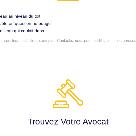
d'eau au niveau du toit
ciété en question ne bouge
 l'eau qui coulait dans
dite société en sous marin
 sont fournies à titre d'exemples.
Contactez-nous
pour modification ou suppressi
 de dossier alors que
un relogement que je n'ai
ogé puisque j'ai tout payé et
isque malade BPCO
reuve j'ai également un
idité important dans le
e voudrais justice des mois
47520).
Trouvez Votre Avocat