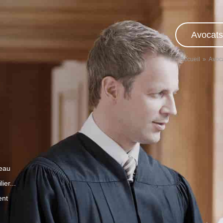
Avocats
Accueil
Avoc
veau
ier...
ent