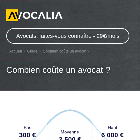
Avocats, faites-vous connaître - 29€/mois
Accueil
Guide
Combien coûte un avocat ?
Combien coûte un avocat ?
Bas
Haut
Moyenne
300 €
6 000 €
2 500 €