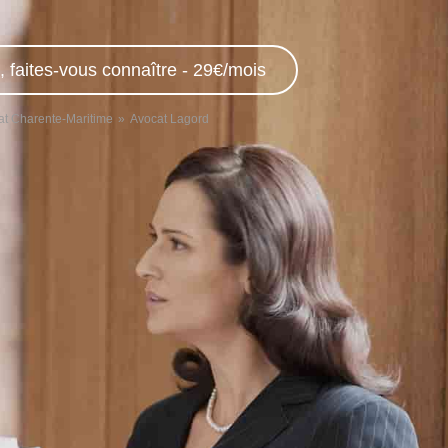
, faites-vous connaître - 29€/mois
at Charente-Maritime
Avocat Lagord