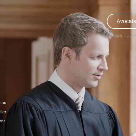
Avocats
Accueil
Avoc
veau
ier...
ent