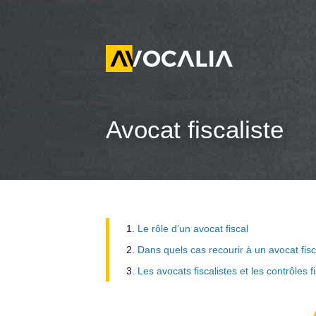
Avocat fiscaliste
Le rôle d’un avocat fiscal
Dans quels cas recourir à un avocat fisc
Les avocats fiscalistes et les contrôles f