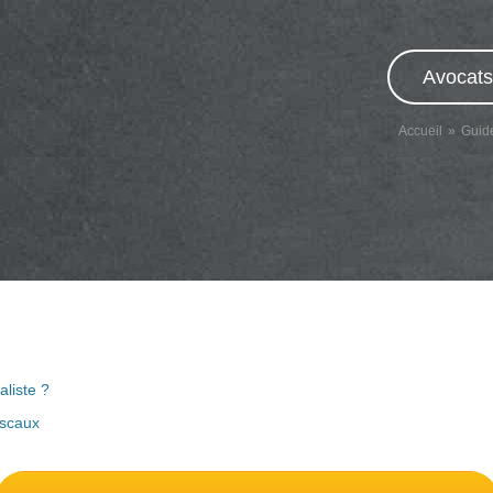
Avocats
Accueil
Guid
aliste ?
iscaux