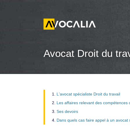
Avocat Droit du trav
L'avocat spécialiste Droit du travail
Les affaires relevant des compétences d’
Ses devoirs
Dans quels cas faire appel à un avocat s