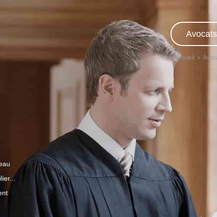
Avocats
Accueil
Avoca
veau
ier...
ent