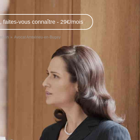
, faites-vous connaître - 29€/mois
t Ain
Avocat Ambérieu-en-Bugey