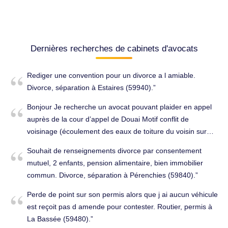
Dernières recherches de cabinets d'avocats
Rediger une convention pour un divorce a l amiable.
Divorce, séparation à Estaires (59940).
Bonjour Je recherche un avocat pouvant plaider en appel
auprès de la cour d’appel de Douai Motif conflit de
voisinage (écoulement des eaux de toiture du voisin sur
notre propriété sans récupération de celles ci ) Près de
Souhait de renseignements divorce par consentement
chez nous car difficultés de déplacements. Merci de
mutuel, 2 enfants, pension alimentaire, bien immobilier
privilégier les contact par mail car problèmes auditifs.
commun. Divorce, séparation à Pérenchies (59840).
Famille, successions à Santes (59211).
Perde de point sur son permis alors que j ai aucun véhicule
est reçoit pas d amende pour contester. Routier, permis à
La Bassée (59480).