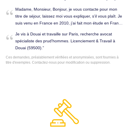
je pourrais avoir. Permis de conduire à Douai (59500).
Madame, Monsieur, Bonjour, je vous contacte pour mon
titre de séjour, laissez moi vous expliquer, s’il vous plaît. Je
suis venu en France en 2010, j’ai fait mon étude en France
jusqu’à 2017 et puis j’ai trouvé un travail en Pologne, et en
Je vis à Douai et travaille sur Paris, recherche avocat
même temps j’ai obtenu un titre de séjour polognais ( la
spécialiste des prud'hommes. Licenciement & Travail à
date de validation jusqu’à 23 juillet 2020). En 2019, j’ai
Douai (59500).
decidé d’arrêter mon travail à Pologne et revenir en France
Ces demandes, préalablement vérifiées et anonymisées, sont fournies à
pour gérer un restaurant à Orchies(59310), j’ai acheté 30%
titre d'exemples.
Contactez-nous
pour modification ou suppression.
d’action à un prix de 10000 euros. En 20 juillet 2020, je
suis allé à la préfecture de Douai et j’ai fourni les dossiers
à la préfecture pour changer un titre de séjour commercial
français, ils ont pris mes dossiers devant de la porte
extérieure mais ont refusé de laiser moi y entrer, et ils ne
m’ont donné pas un récepissé. Jusqu’aujour d’hui (26
novembre 2020), je n’ai rien reçu les réponse, ni appel de
téléphone , ni mail. Pendant cette période, j’ai envoyé un
mail, je l’ai téléphoné , et aussi envoyé une lettre
recommandée à la préfecture (ils ont reçu la lettre