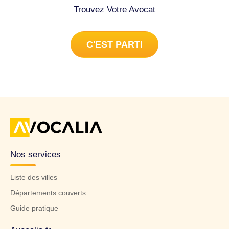
recommandée en 13 novembre 2020 ) mais je n’ai toujours
Trouvez Votre Avocat
rien reçu la réponse. Donc je vous contacte, en ce cas-là,
je voudrais résoudre ce problème par des moyens légaux,
C'EST PARTI
après tout, je ne peux pas attendre indéfiniment la
préfecture. J’ai besoin un titre de séjour ou un récepissé
pour travail, pour un permis conduit etc. Je vous remercie
de lire ce message et j’attends toujours votre réponse.
Droit des étrangers à Douai (59500).
Nos services
Liste des villes
Départements couverts
Guide pratique