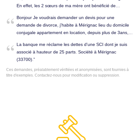
Mérignac (33700).
En effet, les 2 sœurs de ma mère ont bénéficié de
donations du vivant de leur père. Le notaire de ma mère
Bonjour Je voudrais demander un devis pour une
m'a confirmé qu' elles avaient trop eu. Bref, il est censé se
demande de divorce, j'habite à Mérignac lieu du domicile
charger de cette affaire, mais ne fait strictement rien, son
conjugale appartement en location, depuis plus de 3ans,
prédécesseur, qui avait rédigé l'acte notarié à l'époque
l'épouse habite maintenant dans le département de
ayant pris sa retraite. Divorce & Famille à Mérignac
La banque me réclame les dettes d'une SCI dont je suis
l'Ardèche 07, Nous n'avons pas de contrat de mariage, pas
(33700).
associé à hauteur de 25 parts. Société à Mérignac
de bien immobilier, pas d'enfants. A priori comme je suis
(33700).
demandeur cela dépend de la juridiction de Privas,
Ces demandes, préalablement vérifiées et anonymisées, sont fournies à
Cordialement. Divorce & Famille à Mérignac (33700).
titre d'exemples.
Contactez-nous
pour modification ou suppression.