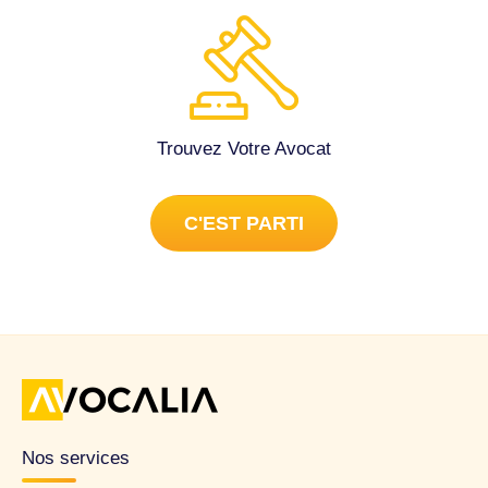
09/01/2026 ; • puis CDD du 10/01/2026 au 28/02/2026.
Après le 28/02/2026, j’ai continué à travailler sans nouveau
contrat écrit officiellement signé à ma connaissance. Le
salarié remplacé (M. Patrick MANSUY) a finalement repris
son poste le 04/05/2026. --- 2/ Retenues « heures de route
Trouvez Votre Avocat
» Des retenues mensuelles apparaissent sur mes bulletins
de paie sous la dénomination « heures de route » avec
déduction d’environ 30 minutes par jour travaillé. Or : -
C'EST PARTI
mes feuilles de route PDA indiquaient un départ de service
directement depuis mon domicile ; - les tournées
démarraient immédiatement après prise du véhicule ; - le
véhicule était strictement professionnel ; - tout usage
personnel était interdit contractuellement ; - un contrat de
location distinct était exigé pour tout usage privé
exceptionnel ; - aucune liberté d’usage assimilable à un
véhicule de fonction n’existait. Le contrat imposait en outre
: - contrôle des niveaux ; - nettoyage ; - surveillance du
Nos services
véhicule ; - respect des consignes de stationnement. Je