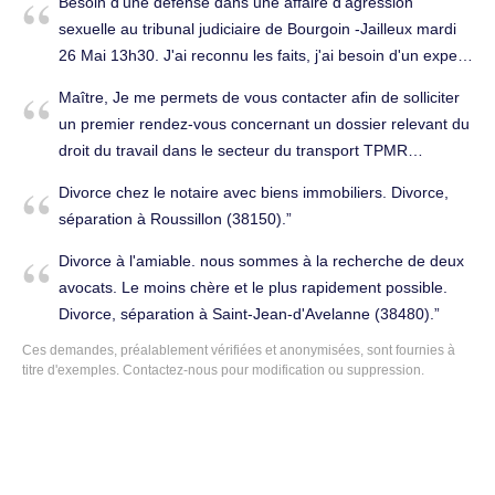
Besoin d'une défense dans une affaire d'agression
sexuelle au tribunal judiciaire de Bourgoin -Jailleux mardi
26 Mai 13h30. J'ai reconnu les faits, j'ai besoin d'un expert
pour négocier ma peine. Pénal à Villefontaine (38090).
Maître, Je me permets de vous contacter afin de solliciter
un premier rendez-vous concernant un dossier relevant du
droit du travail dans le secteur du transport TPMR
(transport de personnes à mobilité réduite). Avant toute
Divorce chez le notaire avec biens immobiliers. Divorce,
chose, je souhaiterais savoir si votre cabinet accepte l’aide
séparation à Roussillon (38150).
juridictionnelle pour ce type de dossier. Après simulation, il
semblerait que je puisse bénéficier d’une prise en charge
Divorce à l'amiable. nous sommes à la recherche de deux
totale. J’exerçais les fonctions de conducteur-
avocats. Le moins chère et le plus rapidement possible.
accompagnateur PMR en période scolaire, coefficient
Divorce, séparation à Saint-Jean-d'Avelanne (38480).
137V, sous convention collective nationale des transports
Ces demandes, préalablement vérifiées et anonymisées, sont fournies à
routiers et activités auxiliaires du transport (IDCC 16). --- 1/
titre d'exemples.
Contactez-nous
pour modification ou suppression.
Chronologie contractuelle - Missions d’intérim : • du
27/10/2025 au 31/10/2025 ; • du 03/11/2025 au
07/11/2025. Durant ces périodes d’intérim, aucune retenue
« heures de route » n’apparaît sur les bulletins de salaire. -
Embauche directe employeur : • CDD du 12/11/2025 au