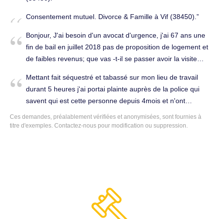
Consentement mutuel. Divorce & Famille à Vif (38450).
Bonjour, J'ai besoin d'un avocat d'urgence, j'ai 67 ans une
fin de bail en juillet 2018 pas de proposition de logement et
de faibles revenus; que vas -t-il se passer avoir la visite
d'un huissier et être expulser Merci Cordialement.
Mettant fait séquestré et tabassé sur mon lieu de travail
Immobilier à Vif (38450).
durant 5 heures j'ai portai plainte auprès de la police qui
savent qui est cette personne depuis 4mois et n'ont
toujours rien fais pour l'arrête ou même me rassurer
Ces demandes, préalablement vérifiées et anonymisées, sont fournies à
j'aimerai trouver un avocat pour m'aider... Avocat
titre d'exemples.
Contactez-nous
pour modification ou suppression.
généraliste à Vif (38450).