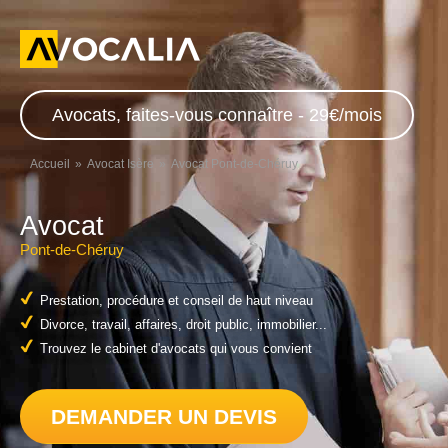
Avocats, faites-vous connaître - 29€/mois
Accueil
Avocat Isère
Avocat Pont-de-Chéruy
Avocat
Pont-de-Chéruy
Prestation, procédure et conseil de haut niveau
Divorce, travail, affaires, droit public, immobilier...
Trouvez le cabinet d'avocats qui vous convient
DEMANDER UN DEVIS