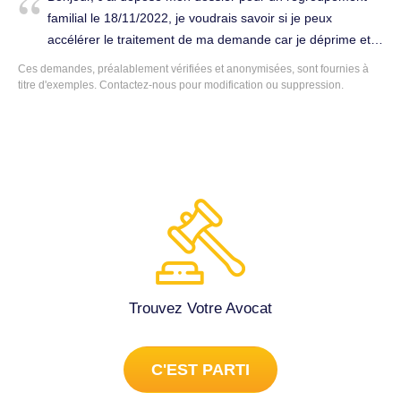
local pour me protéger de vols, incendie ,…. Affaires,
familial le 18/11/2022, je voudrais savoir si je peux
sociétés à Pont-de-Chéruy (38230).
accélérer le traitement de ma demande car je déprime et
je me sens pas très bien vu ma situation loin de ma famille
Ces demandes, préalablement vérifiées et anonymisées, sont fournies à
et mon mari. Je voudrais savoir si c'est possible, si c'est le
titre d'exemples.
Contactez-nous
pour modification ou suppression.
cas combien peut me couter la procedure ? Dans l'attente
de votre retour. Cordialement. Étrangers à Pont-de-Chéruy
(38230).
Trouvez Votre Avocat
C'EST PARTI