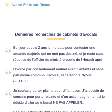
Avocat Étoile-sur-Rhône
Dernières recherches de cabinets d'avocats
Bonjour depuis 2 ans je me bats pour contester une
amande majorée qui ne met pas destiné, et je reste sans
réponse de l'officier du ministère public de l'Hérault après
avoir envoyer 3 courriers avec accusé de réception, tout
Divorce par consentement mutuel avec 2 enfants et sans
les mois je reçois des relances d'avis de prélèvement sur
patrimoine commun. Divorce, séparation à Nyons
salaire, sauf que j'ai toute les preuves en ma possession
(26110).
ainsi qu'une plainte en gendarmerie pour usurpation
d'identité. Je ne sais plus quoi faire Cordialement. Routier,
Je souhaite porter plainte pour diffamation. J'ai besoin de
permis à Saint-Rambert-d'Albon (26140).
conseils pour porter plainte et d'un accompagnement si je
décide d'aller au tribunal NE PAS APPELER
ACTUELLEMENT SUR MON PORTABLE, JE SUIS A
Bonjour Victime de diffamation sur un avis google je