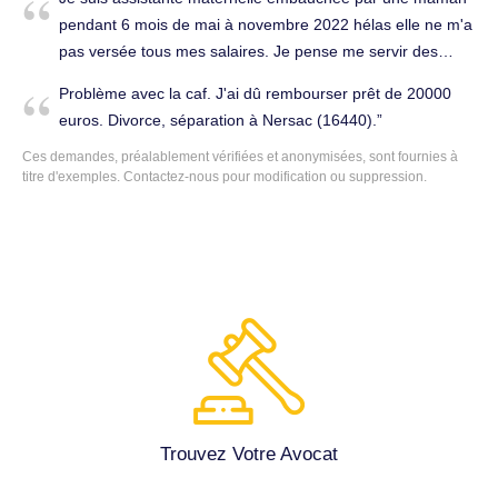
pendant 6 mois de mai à novembre 2022 hélas elle ne m'a
pas versée tous mes salaires. Je pense me servir des
prud'hommes mais j'aimerais savoir si il était possible que
Problème avec la caf. J'ai dû rembourser prêt de 20000
son conjoint qui travaille peut lui me payer mes salaires
euros. Divorce, séparation à Nersac (16440).
sachant que sur le contrat c'est le nom de la maman qui
Ces demandes, préalablement vérifiées et anonymisées, sont fournies à
figure en premier et que lui figure en temps que papa bien
titre d'exemples.
Contactez-nous
pour modification ou suppression.
sûr mais habitant la même adresse. Elle vient de monter
un dossier de surendettement mais lui vient de faire un
crédit que la banque a accepté pour l'achat d'une maison
qui a été accepté et ou ils emménagent ce week end. Est
ce normal mais surtout que puis je faire de mon côté pour
que mes salaires me soient versés. Je vous remercie
d'avance de m'éclairer Cordialement. Travail, licenciement
à Cognac (16100).
Trouvez Votre Avocat