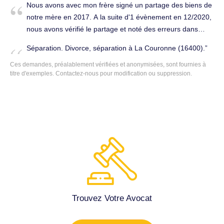
Nous avons avec mon frère signé un partage des biens de
notre mère en 2017. A la suite d'1 évènement en 12/2020,
nous avons vérifié le partage et noté des erreurs dans
celui-ci. Notamment 2 parcelles qui n'ont pas été prises en
Séparation. Divorce, séparation à La Couronne (16400).
compte et une parcelle de terre dont notre mère n'a jamais
Ces demandes, préalablement vérifiées et anonymisées, sont fournies à
été propriétaire qui a été rajouté. A priori le notaire a établi
titre d'exemples.
Contactez-nous
pour modification ou suppression.
son acte sur le relevé cadastrale et pas sur le relevé
Hypotécaire que je lui ai remis. Depuis 12/2020 jusqu'à ce
jour de multiples mails avec envoi de documents ont été
fait sans réponse et 1 rendez-vous le 18/11/2021 sans
résultats. Un courrier a été envoyé en 04/2022 à la
chambre des notaires de Charente. Voila rapidement
l'essentiel des faits. Cordialement. Droit civil et familial à La
Couronne (16400).
Trouvez Votre Avocat