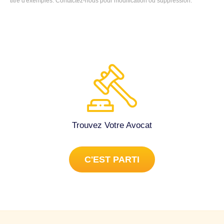
titre d'exemples.
Contactez-nous
pour modification ou suppression.
escroquerie au faux chèque de banque dans le cadre de la
vente de mon véhicule en Avril 2025. Malgré la
confirmation de validité du chèque par la banque émettrice
à deux reprises (oralement et par écrit), celui-ci s’est
révélé être falsifié, ce qui m’a causé un préjudice financier
de 24 500 €. Une enquête pénale est en cours mais reste
pour le moment sans résultat concernant l’auteur. Dans ce
contexte, j’ai besoin d’un avocat très expérimenté en droit
bancaire pour envisager une action civile contre
l’établissement bancaire ainsi que les recours possibles
Trouvez Votre Avocat
(responsabilité bancaire, médiation, contentieux). Je
souhaiterais donc que vous puissiez m’indiquer ou me
proposer un avocat du Barreau de Bonneville ayant
C'EST PARTI
l’expertise adéquate pour prendre en charge ce type de
dossier. Je reste à votre disposition pour tout
renseignement complémentaire et vous remercie par
avance de votre aide. Cordialement, Gomes Jeremy.
Consommation, crédit à Saint-Pierre-en-Faucigny