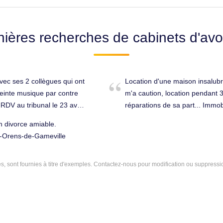
nières recherches de cabinets d'avo
vec ses 2 collègues qui ont
Location d'une maison insalubr
ceinte musique par contre
m'a caution, location pendant 
 RDV au tribunal le 23 avril
réparations de sa part... Immo
nt-Orens-de-Gameville
(31650).
n divorce amiable.
t-Orens-de-Gameville
 sont fournies à titre d'exemples.
Contactez-nous
pour modification ou suppressi