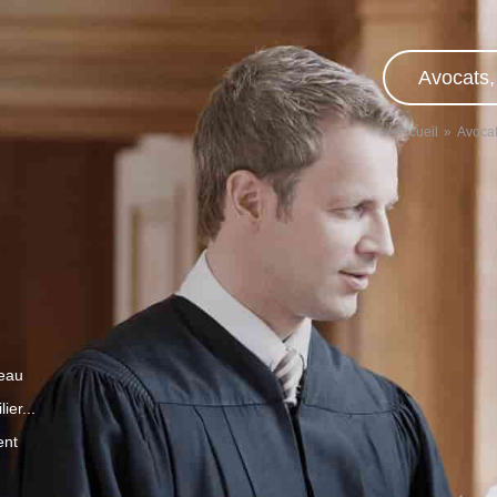
Avocats,
Accueil
Avoca
veau
ier...
ent