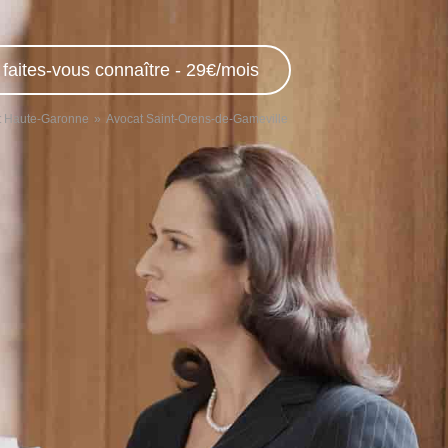
 faites-vous connaître - 29€/mois
t Haute-Garonne
Avocat Saint-Orens-de-Gameville