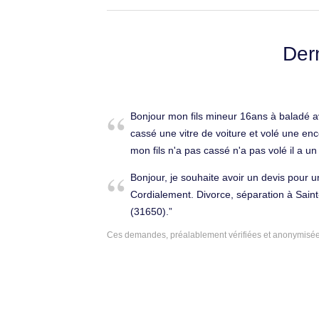
Der
Bonjour mon fils mineur 16ans à baladé a
cassé une vitre de voiture et volé une en
mon fils n'a pas cassé n'a pas volé il a un
. Je voudrai un devis. Merci. Pénal à Sai
Bonjour, je souhaite avoir un devis pour u
(31650).
Cordialement. Divorce, séparation à Sain
(31650).
Ces demandes, préalablement vérifiées et anonymisées,